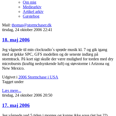
Om mig
Mediearkiv
Artikel arkiv
Gæstebog
Mail:
thomas@stormchaser.dk
tirsdag, 24 oktober 2006 22:41
18. maj 2006
Jeg vågnede til min clockradio´s sprøde musik kl. 7 og gik igang
med at tjekke SPC, GFS modellen og de seneste indlæg på
stormtrack. På kort sigt skulle der være mulighed for torden med dry
microbursts (kraftig nedsynkende luft) og støvstorme i Arizona og
New Mexico.
Udgivet i
2006 Stormchase i USA
Tagget under
Læs mere...
tirsdag, 24 oktober 2006 20:50
17. maj 2006
Jeg vågnede ved 5 tiden i morges og kunne ikke sove (jet lag ??).