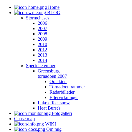
Home
BLOG
Stormchases
2006
2007
2008
2009
2010
2012
2013
2014
Specielle emner
Greensburg
tornadoen 2007
Optakten
Tornadoen rammer
Radarbilleder
Eftervirkninger
Lake effect snow
Heat Burst's
Fotogalleri
Chase map
WIKI
Om mig