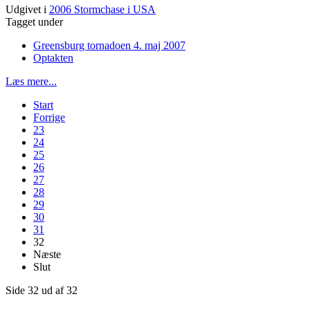
Udgivet i
2006 Stormchase i USA
Tagget under
Greensburg tornadoen 4. maj 2007
Optakten
Læs mere...
Start
Forrige
23
24
25
26
27
28
29
30
31
32
Næste
Slut
Side 32 ud af 32