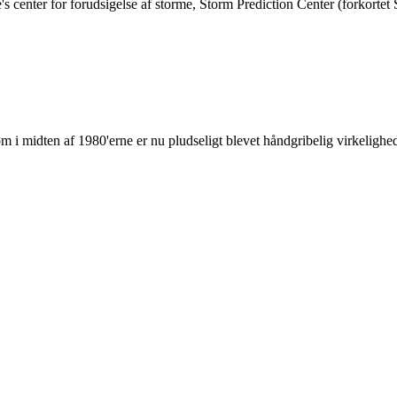
e's center for forudsigelse af storme, Storm Prediction Center (forkor
 i midten af 1980'erne er nu pludseligt blevet håndgribelig virkelighe