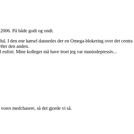
 2006. På både godt og ondt.
endul. I den ene kørsel dannedes der en Omega-blokering over det centr
fter den anden.
l eufori. Mine kolleger må have troet jeg var maniodepressiv...
ores medchasere, så det gjorde vi så.