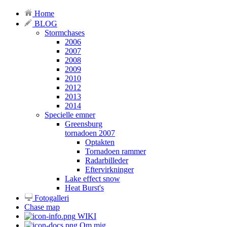
Home
BLOG
Stormchases
2006
2007
2008
2009
2010
2012
2013
2014
Specielle emner
Greensburg
tornadoen 2007
Optakten
Tornadoen rammer
Radarbilleder
Eftervirkninger
Lake effect snow
Heat Burst's
Fotogalleri
Chase map
WIKI
Om mig