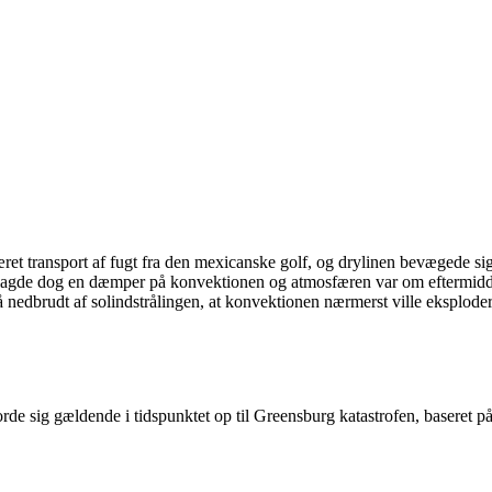
ret transport af fugt fra den mexicanske golf, og drylinen bevægede si
 cap lagde dog en dæmper på konvektionen og atmosfæren var om eftermi
å nedbrudt af solindstrålingen, at konvektionen nærmerst ville eksploder
rde sig gældende i tidspunktet op til Greensburg katastrofen, baseret på