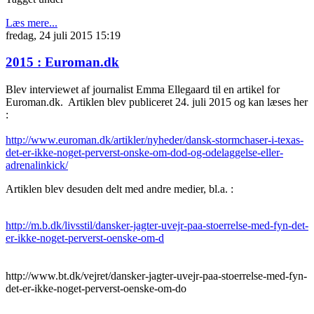
Læs mere...
fredag, 24 juli 2015 15:19
2015 : Euroman.dk
Blev interviewet af journalist Emma Ellegaard til en artikel for
Euroman.dk. Artiklen blev publiceret 24. juli 2015 og kan læses her
:
http://www.euroman.dk/artikler/nyheder/dansk-stormchaser-i-texas-
det-er-ikke-noget-perverst-onske-om-dod-og-odelaggelse-eller-
adrenalinkick/
Artiklen blev desuden delt med andre medier, bl.a. :
http://m.b.dk/livsstil/dansker-jagter-uvejr-paa-stoerrelse-med-fyn-det-
er-ikke-noget-perverst-oenske-om-d
http://www.bt.dk/vejret/dansker-jagter-uvejr-paa-stoerrelse-med-fyn-
det-er-ikke-noget-perverst-oenske-om-do