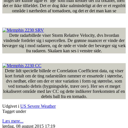
noget der kunne ligne et "øje"som man kender det fra orkaner, men
det er ikke tilfældet. Det er dog ikke ualmindeligt at der er et regnfrit
område i nærheden af tornadoen, og det er det man kan se
Dette radarbillede viser Storm Relative Velocity, dvs hvordan
vindende fordeler sig i supercellen. De grønne nuancer er vinde der
bevæger sig i mod radaren, og de røde er vinde der bevæger sig væk
fra radaren. Skalaen kan ses i venstre side.
Dette lidt specielle billede er Correlation Coefficient data, og viser
kort fortalt om de ting radarstrålen rammer er ensartede i størrelse,
dvs nedbør, eller om der er stor variation i form og størrelse, som
ved tornado debris (bygningsdele, træer osv). Her ses et meget
lokaliseret område med lav CC og dette indikerer forekomsten af en
debris ball fra en tornado.
Udgivet i
US Severe Weather
Tagget under
Læs mere...
lørdag, 08 august 2015 17:19