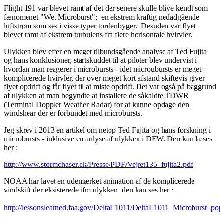
Flight 191 var blevet ramt af det der senere skulle blive kendt som
fænomenet "Wet Microburst"; en ekstrem kraftig nedadgående
luftstrøm som ses i visse typer tordenbyger. Desuden var flyet
blevet ramt af ekstrem turbulens fra flere horisontale hvirvler.
Ulykken blev efter en meget tilbundsgående analyse af Ted Fujita
og hans konklusioner, startskuddet til at piloter blev undervist i
hvordan man reagerer i microbursts - idet microubursts er meget
komplicerede hvirvler, der over meget kort afstand skiftevis giver
flyet opdrift og får flyet til at miste opdrift. Det var også på baggrund
af ulykken at man begyndte at installere de såkaldte TDWR
(Terminal Doppler Weather Radar) for at kunne opdage den
windshear der er forbundet med microbursts.
Jeg skrev i 2013 en artikel om netop Ted Fujita og hans forskning i
microbursts - inklusive en anlyse af ulykken i DFW. Den kan læses
her :
http://www.stormchaser.dk/Presse/PDF/Vejret135_fujita2.pdf
NOAA har lavet en udemærket animation af de komplicerede
vindskift der eksisterede ifm ulykken. den kan ses her :
http://lessonslearned.faa.gov/DeltaL1011/DeltaL1011_Microburst_p