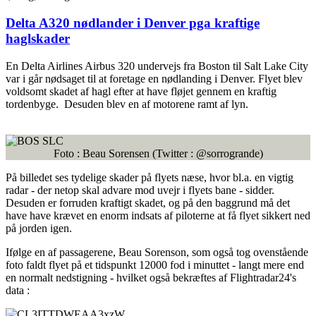
Delta A320 nødlander i Denver pga kraftige
haglskader
En Delta Airlines Airbus 320 undervejs fra Boston til Salt Lake City
var i går nødsaget til at foretage en nødlanding i Denver. Flyet blev
voldsomt skadet af hagl efter at have fløjet gennem en kraftig
tordenbyge. Desuden blev en af motorene ramt af lyn.
Foto : Beau Sorensen (Twitter : @sorrogrande)
På billedet ses tydelige skader på flyets næse, hvor bl.a. en vigtig
radar - der netop skal advare mod uvejr i flyets bane - sidder.
Desuden er forruden kraftigt skadet, og på den baggrund må det
have have krævet en enorm indsats af piloterne at få flyet sikkert ned
på jorden igen.
Ifølge en af passagerene, Beau Sorenson, som også tog ovenstående
foto faldt flyet på et tidspunkt 12000 fod i minuttet - langt mere end
en normalt nedstigning - hvilket også bekræftes af Flightradar24's
data :