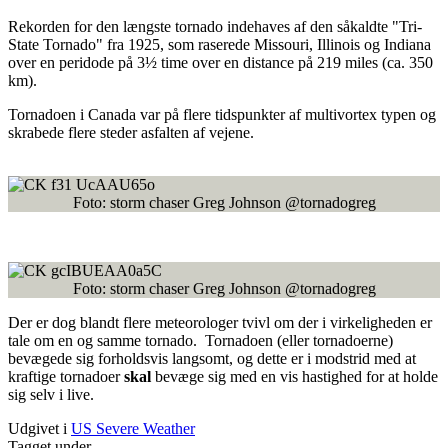
Rekorden for den længste tornado indehaves af den såkaldte "Tri-
State Tornado" fra 1925, som raserede Missouri, Illinois og Indiana
over en peridode på 3½ time over en distance på 219 miles (ca. 350
km).
Tornadoen i Canada var på flere tidspunkter af multivortex typen og
skrabede flere steder asfalten af vejene.
Foto: storm chaser Greg Johnson @tornadogreg
Foto: storm chaser Greg Johnson @tornadogreg
Der er dog blandt flere meteorologer tvivl om der i virkeligheden er
tale om en og samme tornado. Tornadoen (eller tornadoerne)
bevægede sig forholdsvis langsomt, og dette er i modstrid med at
kraftige tornadoer
skal
bevæge sig med en vis hastighed for at holde
sig selv i live.
Udgivet i
US Severe Weather
Tagget under