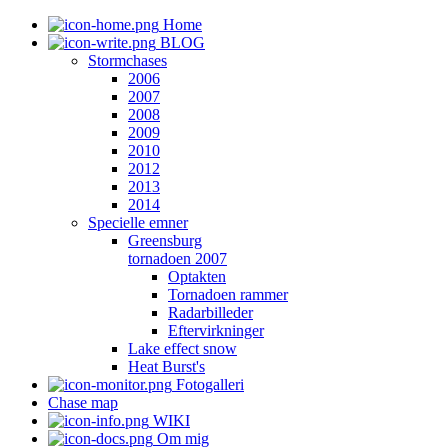
Home
BLOG
Stormchases
2006
2007
2008
2009
2010
2012
2013
2014
Specielle emner
Greensburg
tornadoen 2007
Optakten
Tornadoen rammer
Radarbilleder
Eftervirkninger
Lake effect snow
Heat Burst's
Fotogalleri
Chase map
WIKI
Om mig