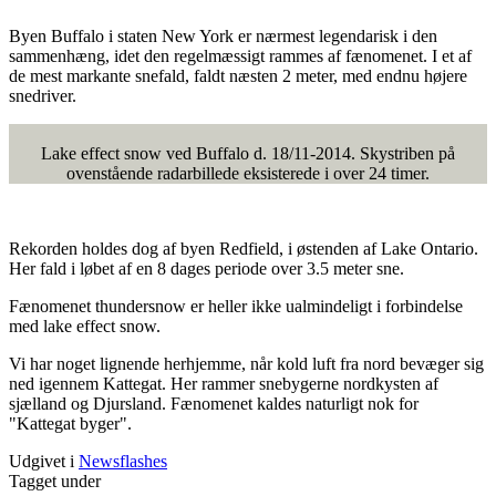
Byen Buffalo i staten New York er nærmest legendarisk i den
sammenhæng, idet den regelmæssigt rammes af fænomenet. I et af
de mest markante snefald, faldt næsten 2 meter, med endnu højere
snedriver.
Lake effect snow ved Buffalo d. 18/11-2014. Skystriben på
ovenstående radarbillede eksisterede i over 24 timer.
Rekorden holdes dog af byen Redfield, i østenden af Lake Ontario.
Her fald i løbet af en 8 dages periode over 3.5 meter sne.
Fænomenet thundersnow er heller ikke ualmindeligt i forbindelse
med lake effect snow.
Vi har noget lignende herhjemme, når kold luft fra nord bevæger sig
ned igennem Kattegat. Her rammer snebygerne nordkysten af
sjælland og Djursland. Fænomenet kaldes naturligt nok for
"Kattegat byger".
Udgivet i
Newsflashes
Tagget under