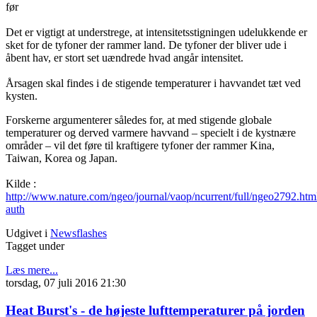
før
Det er vigtigt at understrege, at intensitetsstigningen udelukkende er
sket for de tyfoner der rammer land. De tyfoner der bliver ude i
åbent hav, er stort set uændrede hvad angår intensitet.
Årsagen skal findes i de stigende temperaturer i havvandet tæt ved
kysten.
Forskerne argumenterer således for, at med stigende globale
temperaturer og derved varmere havvand – specielt i de kystnære
områder – vil det føre til kraftigere tyfoner der rammer Kina,
Taiwan, Korea og Japan.
Kilde :
http://www.nature.com/ngeo/journal/vaop/ncurrent/full/ngeo2792.html
auth
Udgivet i
Newsflashes
Tagget under
Læs mere...
torsdag, 07 juli 2016 21:30
Heat Burst's - de højeste lufttemperaturer på jorden