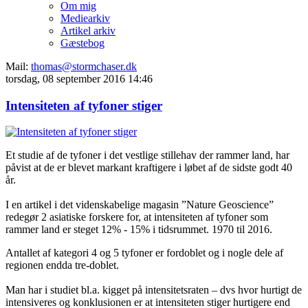
Om mig
Mediearkiv
Artikel arkiv
Gæstebog
Mail:
thomas@stormchaser.dk
torsdag, 08 september 2016 14:46
Intensiteten af tyfoner stiger
Et studie af de tyfoner i det vestlige stillehav der rammer land, har
påvist at de er blevet markant kraftigere i løbet af de sidste godt 40
år.
I en artikel i det videnskabelige magasin ”Nature Geoscience”
redegør 2 asiatiske forskere for, at intensiteten af tyfoner som
rammer land er steget 12% - 15% i tidsrummet. 1970 til 2016.
Antallet af kategori 4 og 5 tyfoner er fordoblet og i nogle dele af
regionen endda tre-doblet.
Man har i studiet bl.a. kigget på intensitetsraten – dvs hvor hurtigt de
intensiveres og konklusionen er at intensiteten stiger hurtigere end