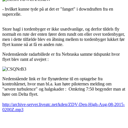
- hvilket kunne tyde på at det er "fanget" i downdraften fra en
supercelle.
Store hagl i tordenbyger er ikke usædvanlige, og derfor tildels fly
normalt en rute der enten fører dem rundt om eller over tordenbyger,
men i dette tilfælde blev en åbning mellem to tordenbyger lukket før
flyet kunne nå at få en anden rute.
Nedenstående radarbillede er fra Nebraska samme tidspunkt hvor
flyet blev ramt af uvejret :
Nedenstående link er for flynørderne til en optagelse fra
kontroltårnet, hvor man bl.a. kan høre piloternes melding om
"severe turbulence" og halgskader : Omkring 7:50 begynder man at
høre om Delta flyet.
http://archive-server.liveatc.net/kden/ZDV-Den-High-Aug-08-2015-
0200Z.mp3