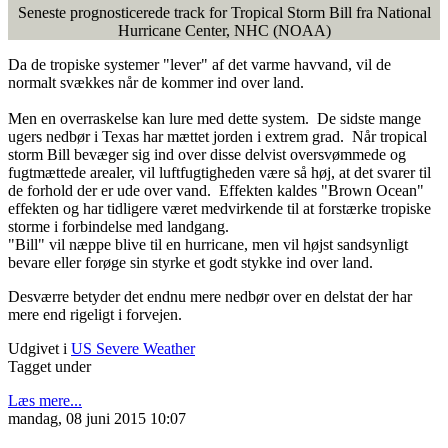
Seneste prognosticerede track for Tropical Storm Bill fra National
Hurricane Center, NHC (NOAA)
Da de tropiske systemer "lever" af det varme havvand, vil de
normalt svækkes når de kommer ind over land.
Men en overraskelse kan lure med dette system. De sidste mange
ugers nedbør i Texas har mættet jorden i extrem grad. Når tropical
storm Bill bevæger sig ind over disse delvist oversvømmede og
fugtmættede arealer, vil luftfugtigheden være så høj, at det svarer til
de forhold der er ude over vand. Effekten kaldes "Brown Ocean"
effekten og har tidligere været medvirkende til at forstærke tropiske
storme i forbindelse med landgang.
"Bill" vil næppe blive til en hurricane, men vil højst sandsynligt
bevare eller forøge sin styrke et godt stykke ind over land.
Desværre betyder det endnu mere nedbør over en delstat der har
mere end rigeligt i forvejen.
Udgivet i
US Severe Weather
Tagget under
Læs mere...
mandag, 08 juni 2015 10:07