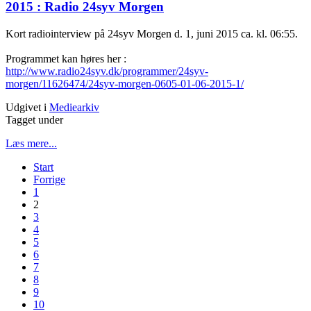
2015 : Radio 24syv Morgen
Kort radiointerview på 24syv Morgen d. 1, juni 2015 ca. kl. 06:55.
Programmet kan høres her :
http://www.radio24syv.dk/programmer/24syv-
morgen/11626474/24syv-morgen-0605-01-06-2015-1/
Udgivet i
Mediearkiv
Tagget under
Læs mere...
Start
Forrige
1
2
3
4
5
6
7
8
9
10