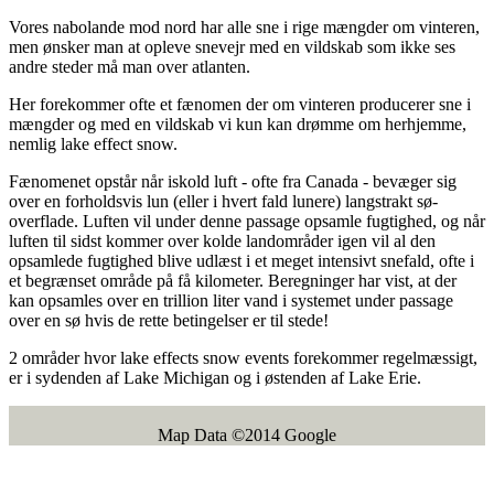
Vores nabolande mod nord har alle sne i rige mængder om vinteren,
men ønsker man at opleve snevejr med en vildskab som ikke ses
andre steder må man over atlanten.
Her forekommer ofte et fænomen der om vinteren producerer sne i
mængder og med en vildskab vi kun kan drømme om herhjemme,
nemlig lake effect snow.
Fænomenet opstår når iskold luft - ofte fra Canada - bevæger sig
over en forholdsvis lun (eller i hvert fald lunere) langstrakt sø-
overflade. Luften vil under denne passage opsamle fugtighed, og når
luften til sidst kommer over kolde landområder igen vil al den
opsamlede fugtighed blive udlæst i et meget intensivt snefald, ofte i
et begrænset område på få kilometer. Beregninger har vist, at der
kan opsamles over en trillion liter vand i systemet under passage
over en sø hvis de rette betingelser er til stede!
2 områder hvor lake effects snow events forekommer regelmæssigt,
er i sydenden af Lake Michigan og i østenden af Lake Erie.
Map Data ©2014 Google