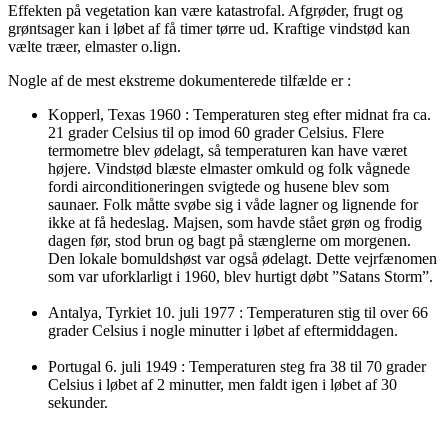
Effekten på vegetation kan være katastrofal. Afgrøder, frugt og
grøntsager kan i løbet af få timer tørre ud. Kraftige vindstød kan
vælte træer, elmaster o.lign.
Nogle af de mest ekstreme dokumenterede tilfælde er :
Kopperl, Texas 1960 : Temperaturen steg efter midnat fra ca.
21 grader Celsius til op imod 60 grader Celsius. Flere
termometre blev ødelagt, så temperaturen kan have været
højere. Vindstød blæste elmaster omkuld og folk vågnede
fordi airconditioneringen svigtede og husene blev som
saunaer. Folk måtte svøbe sig i våde lagner og lignende for
ikke at få hedeslag. Majsen, som havde stået grøn og frodig
dagen før, stod brun og bagt på stænglerne om morgenen.
Den lokale bomuldshøst var også ødelagt. Dette vejrfænomen
som var uforklarligt i 1960, blev hurtigt døbt ”Satans Storm”.
Antalya, Tyrkiet 10. juli 1977 : Temperaturen stig til over 66
grader Celsius i nogle minutter i løbet af eftermiddagen.
Portugal 6. juli 1949 : Temperaturen steg fra 38 til 70 grader
Celsius i løbet af 2 minutter, men faldt igen i løbet af 30
sekunder.