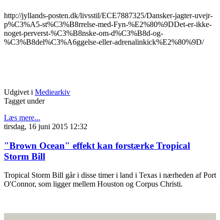
http://jyllands-posten.dk/livsstil/ECE7887325/Dansker-jagter-uvejr-
p%C3%A5-st%C3%B8rrelse-med-Fyn-%E2%80%9DDet-er-ikke-
noget-perverst-%C3%B8nske-om-d%C3%B8d-og-
%C3%B8del%C3%A6ggelse-eller-adrenalinkick%E2%80%9D/
Udgivet i
Mediearkiv
Tagget under
Læs mere...
tirsdag, 16 juni 2015 12:32
"Brown Ocean" effekt kan forstærke Tropical
Storm Bill
Tropical Storm Bill går i disse timer i land i Texas i nærheden af Port
O'Connor, som ligger mellem Houston og Corpus Christi.