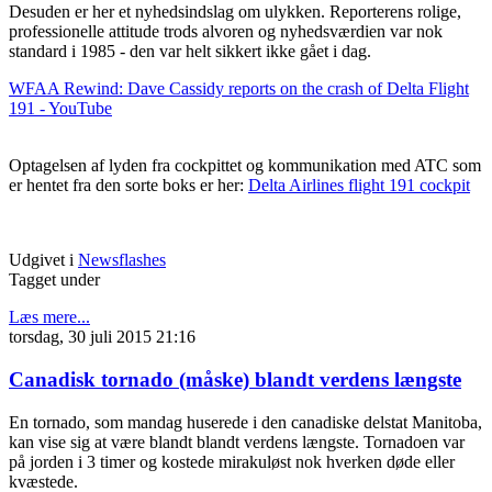
Desuden er her et nyhedsindslag om ulykken. Reporterens rolige,
professionelle attitude trods alvoren og nyhedsværdien var nok
standard i 1985 - den var helt sikkert ikke gået i dag.
WFAA Rewind: Dave Cassidy reports on the crash of Delta Flight
191 - YouTube
Optagelsen af lyden fra cockpittet og kommunikation med ATC som
er hentet fra den sorte boks er her:
Delta Airlines flight 191 cockpit
Udgivet i
Newsflashes
Tagget under
Læs mere...
torsdag, 30 juli 2015 21:16
Canadisk tornado (måske) blandt verdens længste
En tornado, som mandag huserede i den canadiske delstat Manitoba,
kan vise sig at være blandt blandt verdens længste. Tornadoen var
på jorden i 3 timer og kostede mirakuløst nok hverken døde eller
kvæstede.