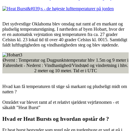
Det sydvestlige Oklahoma blev onsdag nat ramt af en markant og
pludselig temperaturstigning. I nærheden af byen Hobart, hvor der
er en automatisk vejrstation steg temperaturen fra ca. 27 grader
Celsius kl. 23 lokal tid til over 40 grader Celsius kl. 0015. Samtidigt
faldt luftfugtigheden og vindhastigheden steg og blev stødende.
Øverst : Temperatur og Dugpunktstemperatur hhv 1.5m og 9 meter i
Fahrenheit - Nederst : Vindhastighed/Vindstød og vindretning i hhv.
2 meter og 10 meter. Tid er i UTC
Hvad kan få temperaturen til stige så markant og pludseligt midt om
natten ?
Området var blevet ramt af et relativt sjældent vejrfænomen - et
såkaldt ”Heat Burst”
Hvad er Heat Bursts og hvordan opstår de ?
Et heat burst begynder som regel når en tordenbyge er ved at gå i