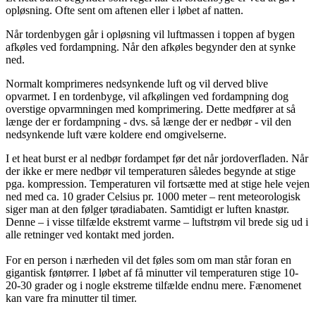
opløsning. Ofte sent om aftenen eller i løbet af natten.
Når tordenbygen går i opløsning vil luftmassen i toppen af bygen
afkøles ved fordampning. Når den afkøles begynder den at synke
ned.
Normalt komprimeres nedsynkende luft og vil derved blive
opvarmet. I en tordenbyge, vil afkølingen ved fordampning dog
overstige opvarmningen med komprimering. Dette medfører at så
længe der er fordampning - dvs. så længe der er nedbør - vil den
nedsynkende luft være koldere end omgivelserne.
I et heat burst er al nedbør fordampet før det når jordoverfladen. Når
der ikke er mere nedbør vil temperaturen således begynde at stige
pga. kompression. Temperaturen vil fortsætte med at stige hele vejen
ned med ca. 10 grader Celsius pr. 1000 meter – rent meteorologisk
siger man at den følger tøradiabaten. Samtidigt er luften knastør.
Denne – i visse tilfælde ekstremt varme – luftstrøm vil brede sig ud i
alle retninger ved kontakt med jorden.
For en person i nærheden vil det føles som om man står foran en
gigantisk føntørrer. I løbet af få minutter vil temperaturen stige 10-
20-30 grader og i nogle ekstreme tilfælde endnu mere. Fænomenet
kan vare fra minutter til timer.