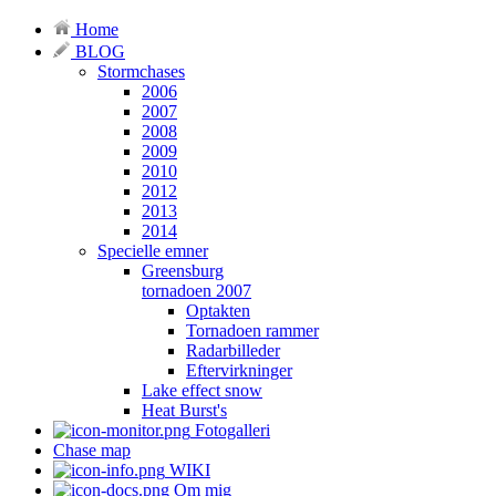
Home
BLOG
Stormchases
2006
2007
2008
2009
2010
2012
2013
2014
Specielle emner
Greensburg
tornadoen 2007
Optakten
Tornadoen rammer
Radarbilleder
Eftervirkninger
Lake effect snow
Heat Burst's
Fotogalleri
Chase map
WIKI
Om mig