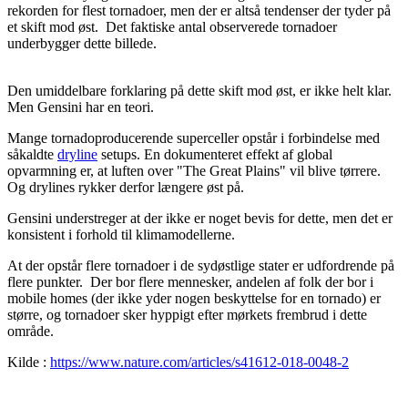
rekorden for flest tornadoer, men der er altså tendenser der tyder på
et skift mod øst. Det faktiske antal observerede tornadoer
underbygger dette billede.
Den umiddelbare forklaring på dette skift mod øst, er ikke helt klar.
Men Gensini har en teori.
Mange tornadoproducerende superceller opstår i forbindelse med
såkaldte
dryline
setups. En dokumenteret effekt af global
opvarmning er, at luften over "The Great Plains" vil blive tørrere.
Og drylines rykker derfor længere øst på.
Gensini understreger at der ikke er noget bevis for dette, men det er
konsistent i forhold til klimamodellerne.
At der opstår flere tornadoer i de sydøstlige stater er udfordrende på
flere punkter. Der bor flere mennesker, andelen af folk der bor i
mobile homes (der ikke yder nogen beskyttelse for en tornado) er
større, og tornadoer sker hyppigt efter mørkets frembrud i dette
område.
Kilde :
https://www.nature.com/articles/s41612-018-0048-2