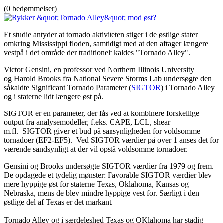
(0 bedømmelser)
Et studie antyder at tornado aktiviteten stiger i de østlige stater
omkring Mississippi floden, samtidigt med at den aftager længere
vestpå i det område der traditionelt kaldes "Tornado Alley".
Victor Gensini, en professor ved Northern Illinois University
og Harold Brooks fra National Severe Storms Lab undersøgte den
såkaldte Significant Tornado Parameter (
SIGTOR
) i Tornado Alley
og i staterne lidt længere øst på.
SIGTOR er en parameter, der fås ved at kombinere forskellige
output fra analysemodeller, f.eks. CAPE, LCL, shear
m.fl. SIGTOR giver et bud på sansynligheden for voldsomme
tornadoer (EF2-EF5). Ved SIGTOR værdier på over 1 anses det for
værende sandsynligt at der vil opstå voldsomme tornadoer.
Gensini og Brooks undersøgte SIGTOR værdier fra 1979 og frem.
De opdagede et tydelig mønster: Favorable SIGTOR værdier blev
mere hyppige øst for staterne Texas, Oklahoma, Kansas og
Nebraska, mens de blev mindre hyppige vest for. Særligt i den
østlige del af Texas er det markant.
Tornado Alley og i særdeleshed Texas og OKlahoma har stadig