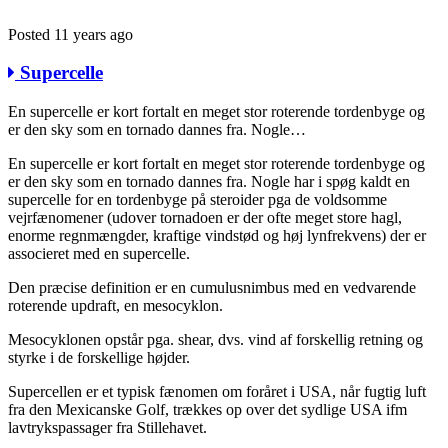
Posted 11 years ago
Supercelle
En supercelle er kort fortalt en meget stor roterende tordenbyge og
er den sky som en tornado dannes fra. Nogle…
En supercelle er kort fortalt en meget stor roterende tordenbyge og
er den sky som en tornado dannes fra. Nogle har i spøg kaldt en
supercelle for en tordenbyge på steroider pga de voldsomme
vejrfænomener (udover tornadoen er der ofte meget store hagl,
enorme regnmængder, kraftige vindstød og høj lynfrekvens) der er
associeret med en supercelle.
Den præcise definition er en cumulusnimbus med en vedvarende
roterende
updraft
, en mesocyklon.
Mesocyklonen opstår pga. shear, dvs. vind af forskellig retning og
styrke i de forskellige højder.
Supercellen er et typisk fænomen om foråret i USA, når fugtig luft
fra den Mexicanske Golf, trækkes op over det sydlige USA ifm
lavtrykspassager fra Stillehavet.