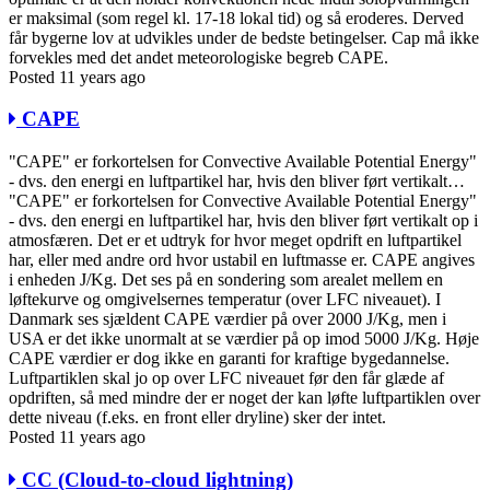
er maksimal (som regel kl. 17-18 lokal tid) og så eroderes. Derved
får bygerne lov at udvikles under de bedste betingelser. Cap må ikke
forvekles med det andet meteorologiske begreb CAPE.
Posted 11 years ago
CAPE
"CAPE" er forkortelsen for Convective Available Potential Energy"
- dvs. den energi en luftpartikel har, hvis den bliver ført vertikalt…
"CAPE" er forkortelsen for Convective Available Potential Energy"
- dvs. den energi en luftpartikel har, hvis den bliver ført vertikalt op i
atmosfæren. Det er et udtryk for hvor meget opdrift en luftpartikel
har, eller med andre ord hvor ustabil en luftmasse er. CAPE angives
i enheden J/Kg. Det ses på en sondering som arealet mellem en
løftekurve og omgivelsernes temperatur (over LFC niveauet). I
Danmark ses sjældent CAPE værdier på over 2000 J/Kg, men i
USA er det ikke unormalt at se værdier på op imod 5000 J/Kg. Høje
CAPE værdier er dog ikke en garanti for kraftige bygedannelse.
Luftpartiklen skal jo op over LFC niveauet før den får glæde af
opdriften, så med mindre der er noget der kan løfte luftpartiklen over
dette niveau (f.eks. en front eller dryline) sker der intet.
Posted 11 years ago
CC (Cloud-to-cloud lightning)