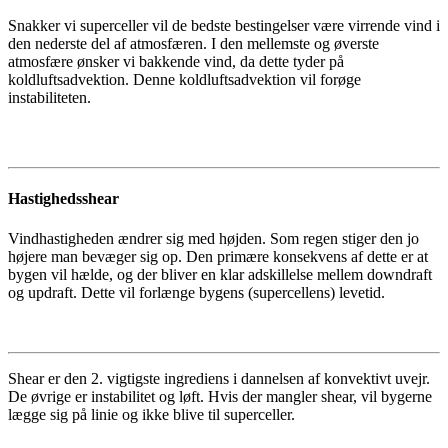
Snakker vi superceller vil de bedste bestingelser være virrende vind i
den nederste del af atmosfæren. I den mellemste og øverste
atmosfære ønsker vi bakkende vind, da dette tyder på
koldluftsadvektion. Denne koldluftsadvektion vil forøge
instabiliteten.
Hastighedsshear
Vindhastigheden ændrer sig med højden. Som regen stiger den jo
højere man bevæger sig op. Den primære konsekvens af dette er at
bygen vil hælde, og der bliver en klar adskillelse mellem downdraft
og updraft. Dette vil forlænge bygens (supercellens) levetid.
Shear er den 2. vigtigste ingrediens i dannelsen af konvektivt uvejr.
De øvrige er instabilitet og løft. Hvis der mangler shear, vil bygerne
lægge sig på linie og ikke blive til superceller.