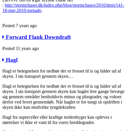
:
http://stormchaser.dk/index.php/blog/stormchases/2010/item/141-
18-maj-2010-tornado
Posted 7 years ago
Forward Flank Downdraft
Posted 11 years ago
Hagl
Hagl er betegnelsen for nedbør der er frosset til is og falder ud af
skyen. I sin transport gennem skyen…
Hagl er betegnelsen for nedbør der er frosset til is og falder ud af
skyen. I sin transport gennem skyen kan haglet fere gange bevæge
sig gennem områder henholdsvis minus og plusgrader, og vokser
derfor ved hvert gennemløb. Når haglet er for tungt så opdriften i
skyen ikke kan modvirke tyngdekraften
Hagl fra superceller eller kraftige tordenbyger kan opleves i
størrelser vi ikke er vant til fra vores breddegrader.