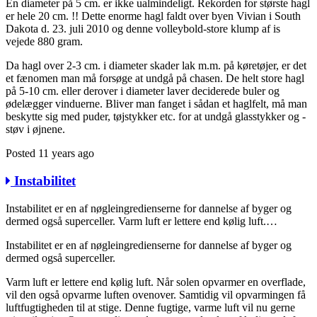
En diameter på 5 cm. er ikke ualmindeligt. Rekorden for største hagl
er hele 20 cm. !! Dette enorme hagl faldt over byen Vivian i South
Dakota d. 23. juli 2010 og denne volleybold-store klump af is
vejede 880 gram.
Da hagl over 2-3 cm. i diameter skader lak m.m. på køretøjer, er det
et fænomen man må forsøge at undgå på chasen. De helt store hagl
på 5-10 cm. eller derover i diameter laver deciderede buler og
ødelægger vinduerne. Bliver man fanget i sådan et haglfelt, må man
beskytte sig med puder, tøjstykker etc. for at undgå glasstykker og -
støv i øjnene.
Posted 11 years ago
Instabilitet
Instabilitet er en af nøgleingredienserne for dannelse af byger og
dermed også superceller. Varm luft er lettere end kølig luft.…
Instabilitet er en af nøgleingredienserne for dannelse af byger og
dermed også superceller.
Varm luft er lettere end kølig luft. Når solen opvarmer en overflade,
vil den også opvarme luften ovenover. Samtidig vil opvarmingen få
luftfugtigheden til at stige. Denne fugtige, varme luft vil nu gerne