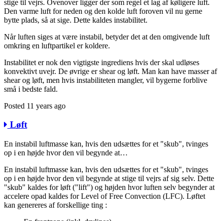
stige til vejrs. Ovenover ligger der som regel et lag af køligere luft.
Den varme luft for neden og den kolde luft foroven vil nu gerne
bytte plads, så at sige. Dette kaldes instabilitet.
Når luften siges at være instabil, betyder det at den omgivende luft
omkring en luftpartikel er koldere.
Instabilitet er nok den vigtigste ingrediens hvis der skal udløses
konvektivt uvejr. De øvrige er shear og løft. Man kan have masser af
shear og løft, men hvis instabiliteten mangler, vil bygerne forblive
små i bedste fald.
Posted 11 years ago
Løft
En instabil luftmasse kan, hvis den udsættes for et "skub", tvinges
op i en højde hvor den vil begynde at…
En instabil luftmasse kan, hvis den udsættes for et "skub", tvinges
op i en højde hvor den vil begynde at stige til vejrs af sig selv. Dette
"skub" kaldes for løft ("lift") og højden hvor luften selv begynder at
accelere opad kaldes for Level of Free Convection (LFC). Løftet
kan genereres af forskellige ting :