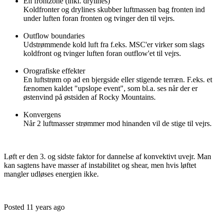
En frontzone (inkl. drylines)
Koldfronter og drylines skubber luftmassen bag fronten ind
under luften foran fronten og tvinger den til vejrs.
Outflow boundaries
Udstrømmende kold luft fra f.eks. MSC'er virker som slags
koldfront og tvinger luften foran outflow'et til vejrs.
Orografiske effekter
En luftstrøm op ad en bjergside eller stigende terræn. F.eks. et
fænomen kaldet "upslope event", som bl.a. ses når der er
østenvind på østsiden af Rocky Mountains.
Konvergens
Når 2 luftmasser strømmer mod hinanden vil de stige til vejrs.
Løft er den 3. og sidste faktor for dannelse af konvektivt uvejr. Man
kan sagtens have masser af instabilitet og shear, men hvis løftet
mangler udløses energien ikke.
Posted 11 years ago