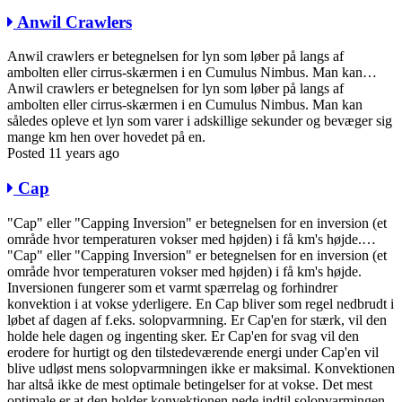
Anwil Crawlers
Anwil crawlers er betegnelsen for lyn som løber på langs af
ambolten eller cirrus-skærmen i en Cumulus Nimbus. Man kan…
Anwil crawlers er betegnelsen for lyn som løber på langs af
ambolten eller cirrus-skærmen i en Cumulus Nimbus. Man kan
således opleve et lyn som varer i adskillige sekunder og bevæger sig
mange km hen over hovedet på en.
Posted 11 years ago
Cap
"Cap" eller "Capping Inversion" er betegnelsen for en inversion (et
område hvor temperaturen vokser med højden) i få km's højde.…
"Cap" eller "Capping Inversion" er betegnelsen for en inversion (et
område hvor temperaturen vokser med højden) i få km's højde.
Inversionen fungerer som et varmt spærrelag og forhindrer
konvektion i at vokse yderligere. En Cap bliver som regel nedbrudt i
løbet af dagen af f.eks. solopvarmning. Er Cap'en for stærk, vil den
holde hele dagen og ingenting sker. Er Cap'en for svag vil den
erodere for hurtigt og den tilstedeværende energi under Cap'en vil
blive udløst mens solopvarmningen ikke er maksimal. Konvektionen
har altså ikke de mest optimale betingelser for at vokse. Det mest
optimale er at den holder konvektionen nede indtil solopvarmingen