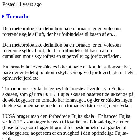
Posted 11 years ago
Tornado
Den meteorologiske definition på en tornado, er en voldsom
roterende søjle af luft, der har forbindelse til basen af en…
Den meteorologiske definition på en tornado, er en voldsom
roterende søjle af luft, der har forbindelse til basen af en
cumulusnimbus sky (oftest en supercelle) og jordoverfladen.
En tornado behøver således ikke at have en kondensationssnabel,
bare der er tydelig rotation i skybasen og ved jordoverfladen - f.eks.
ophvirvlet jord etc.
Tornadoernes styrke betegnes i det meste af verden via Fujita-
skalaen, som går fra F0-F5. Fujita-skalaen baseres udelukkende på
de ødelæggelser en tornado har forårsaget, og der er således ingen
direkte sammenhæng mellem en tornados størrelse og den styrke.
I USA bruger man den forbedrede Fujita-skala - Enhanced Fujita-
scale (EF) - som tager hensyn til kvaliteten af de ødelagte emner
(huse f.eks.) som ligger til grund for bestemmelsen af graden af
ødelæggelser, noget som er en svaghed i den oprindelige Fujita-
skala.