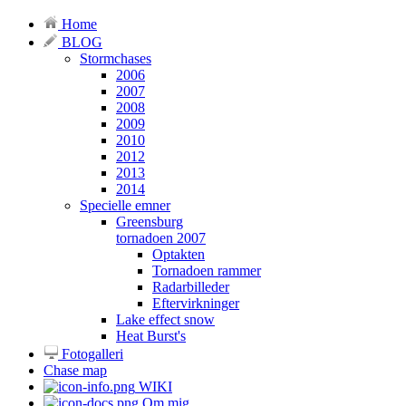
Home
BLOG
Stormchases
2006
2007
2008
2009
2010
2012
2013
2014
Specielle emner
Greensburg
tornadoen 2007
Optakten
Tornadoen rammer
Radarbilleder
Eftervirkninger
Lake effect snow
Heat Burst's
Fotogalleri
Chase map
WIKI
Om mig