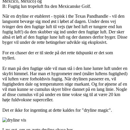
Mexcico, Mexico) og
B: Fugtig lun tropeluft fra den Mexicanske Golf.
Når en dryline er etableret - typisk i the Texas Pandhandle - vil den
langsomt bevæge sig mod øst i løbet af dagen. Under dens vej
tvinger den den fugtige luft til vejs (tør hed luft er tungere end lun
fugtig luft!) da den skubber sig ind under den fugtige luft. Der sker
altså et løft af den fugtige lune luft og der dannes derfor byger. Disse
byger vil under de rette betingelser udvikle sig eksplosivt.
For en chaser der er til stede på det rette tidspunkt er det som
trylleri.
Er man på den fugtige side vil man stå i den lune lumre luft under en
skyfri himmel. Har man et hygrometer med (måler luftens fugtighed)
vil luften være forholdsvis fugtig. Når drylinen passerer en, vil
fugtigheden dale og temperaturen stige markant. Og for øjnene af en
vil man kunne se cumulus skyer blive dannet på en lang linie. Nogle
af disse cumulus vil på under en time vokse sig til at være 20 km
høje fuldvoksne superceller.
Det er ikke for ingenting at dette kaldes for "dryline magic".
Læs evt. om en ægte dryline chase her